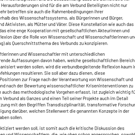
 Herausforderungen sind für die am Verbund Beteiligten nicht nur
mehr betreffen sie auch die Rahmenbedingungen ihrer
ßerhalb des Wissenschaftssystems, als Bürgerinnen und Bürger,
 Aktivisten, als Mütter und Väter. Diese Konstellation wie auch das
as eine enge Kooperation mit gesellschaftlichen Akteurinnen und
eflexion über die Rolle von Wissenschaft und Wissenschaftlerinnen un
g) als Querschnittsthema des Verbunds zu konzipieren.
lerinnen und Wissenschaftler mit unterschiedlichen
erende Auffassungen davon haben, welche gesellschaftlichen Bereic
isiert werden sollen, wird die verbundbegleitende Reflexion kaum i
hlungen resultieren. Sie soll aber dazu dienen, diese
Positionen zur Frage nach der Verantwortung von Wissenschaft und
nd nach der Bewertung wissenschaftlicher Kriseninterventionen zu
ie auch das methodologische Vorgehen erfasst, ist zugleich wichtig f
Verbund als Ganzes und einen Teil seiner Projekte auch im Detail
zung mit den Begriffen Transdisziplinarität, transformative Forschu
digung darüber, welchen Stellenwert die genannten Konzepte in der
aben sollen.
ktiziert werden soll, ist somit auch die kritische Diskussion des
en und Wissenschaftlern, die, wie oben schon angesprochen, sowohl