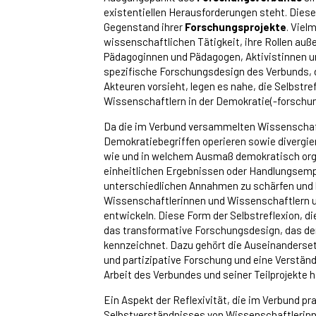
existentiellen Herausforderungen steht. Diese
Gegenstand ihrer
Forschungsprojekte
. Viel
wissenschaftlichen Tätigkeit, ihre Rollen au
Pädagoginnen und Pädagogen, Aktivistinnen und
spezifische Forschungsdesign des Verbunds, d
Akteuren vorsieht, legen es nahe, die Selbstr
Wissenschaftlern in der Demokratie(-forschun
Da die im Verbund versammelten Wissenschaft
Demokratiebegriffen operieren sowie divergi
wie und in welchem Ausmaß demokratisch organ
einheitlichen Ergebnissen oder Handlungsempfe
unterschiedlichen Annahmen zu schärfen und 
Wissenschaftlerinnen und Wissenschaftlern u
entwickeln. Diese Form der Selbstreflexion, d
das transformative Forschungsdesign, das den 
kennzeichnet. Dazu gehört die Auseinanderset
und partizipative Forschung und eine Verstän
Arbeit des Verbundes und seiner Teilprojekte h
Ein Aspekt der Reflexivität, die im Verbund pra
Selbstverständnisses von Wissenschaftlerinn